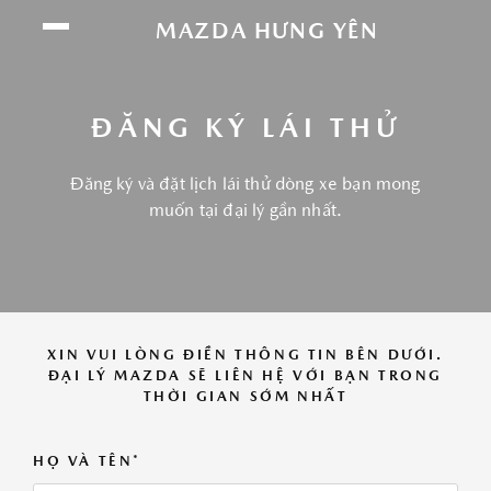
Chúng tôi sử dụng cookie để nâng cao trải
MAZDA HƯNG YÊN
nghiệm của bạn. Bằng cách tiếp tục truy cập
trang web này, bạn đồng ý với việc sử dụng
cookie của chúng tôi.
Click vào đây để xem
ĐĂNG KÝ LÁI THỬ
thông tin chi tiết.
Đăng ký và đặt lịch lái thử dòng xe bạn mong
ĐỒNG Ý
muốn tại đại lý gần nhất.
XIN VUI LÒNG ĐIỀN THÔNG TIN BÊN DƯỚI.
ĐẠI LÝ MAZDA SẼ LIÊN HỆ VỚI BẠN TRONG
THỜI GIAN SỚM NHẤT
HỌ VÀ TÊN*