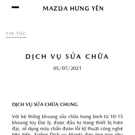
Chúng tôi sử dụng cookie để nâng cao trải
MAZDA HƯNG YÊN
nghiệm của bạn. Bằng cách tiếp tục truy cập
trang web này, bạn đồng ý với việc sử dụng
cookie của chúng tôi.
Click vào đây để xem
TIN TỨC
thông tin chi tiết.
ĐỒNG Ý
DỊCH VỤ SỬA CHỮA
05/07/2021
DỊCH VỤ SỬA CHỮA CHUNG
Với hệ thống khoang sửa chữa trung bình từ 10-15
khoang tùy Đại lý, được đầu tư trang thiết bị hiện
đại, sử dụng máy chẩn đoán lỗi kỹ thuật công nghệ