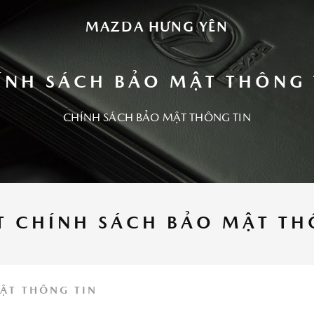
 để nâng cao trải nghiệm của bạn. Bằng cách tiếp tục
bạn đồng ý với việc sử dụng cookie của chúng tôi.
Click
MAZDA HƯNG YÊN
chi tiết.
ÍNH SÁCH BẢO MẬT THÔNG 
HẬU MÃI
CHÍNH SÁCH BẢO MẬT THÔNG TIN
Bảo hành
Chăm sóc khách hàng
ẾT CHÍNH SÁCH BẢO MẬT TH
ẬT THÔNG TIN